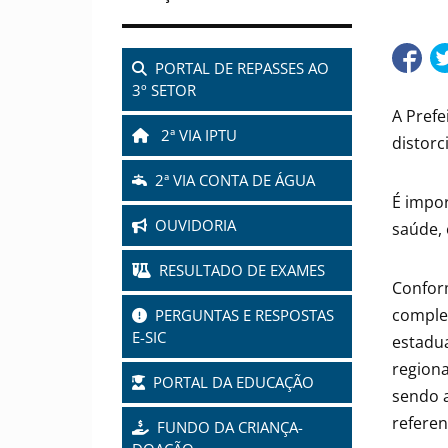
PORTAL DE REPASSES AO
3º SETOR
A Prefe
2ª VIA IPTU
distorc
2ª VIA CONTA DE ÁGUA
É impor
OUVIDORIA
saúde, 
RESULTADO DE EXAMES
Conform
comple
PERGUNTAS E RESPOSTAS
E-SIC
estadua
region
PORTAL DA EDUCAÇÃO
sendo 
referen
FUNDO DA CRIANÇA-