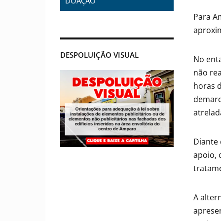
DOAÇÃO
Para Am
aproxi
DESPOLUIÇÃO VISUAL
No enta
não rea
horas d
demarc
atrela
Diante 
apoio, 
tratame
A alter
apresen