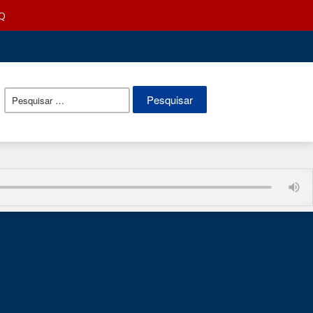
Q
Pesquisar
por: