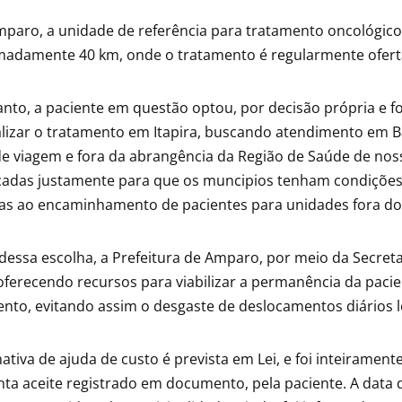
paro, a unidade de referência para tratamento oncológico é
madamente 40 km, onde o tratamento é regularmente ofert
nto, a paciente em questão optou, por decisão própria e 
lizar o tratamento em Itapira, buscando atendimento em Ba
e viagem e fora da abrangência da Região de Saúde de noss
adas justamente para que os muncipios tenham condições 
das ao encaminhamento de pacientes para unidades fora do
dessa escolha, a Prefeitura de Amparo, por meio da Secretar
oferecendo recursos para viabilizar a permanência da paci
nto, evitando assim o desgaste de deslocamentos diários l
nativa de ajuda de custo é prevista em Lei, e foi inteirame
ta aceite registrado em documento, pela paciente. A data de