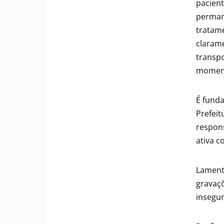
pacient
perman
tratame
clarame
transpo
momento
É fund
Prefeit
respon
ativa 
Lament
gravaçõ
insegu