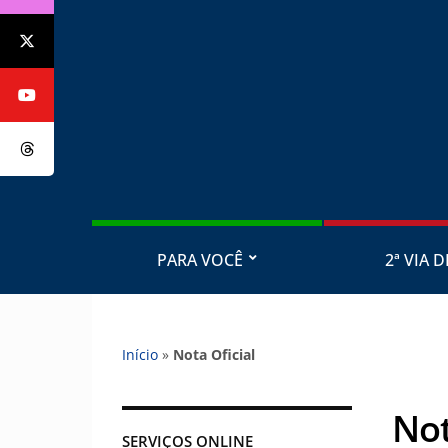
PARA VOCÊ
2ª VIA D
Início
»
Nota Oficial
Not
SERVIÇOS ONLINE