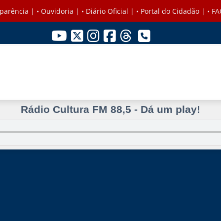
parência
| •
Ouvidoria
| •
Diário Oficial
| •
Portal do Cidadão
| •
FA
Rádio Cultura FM 88,5 - Dá um play!