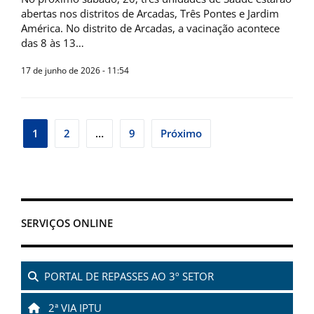
abertas nos distritos de Arcadas, Três Pontes e Jardim
América. No distrito de Arcadas, a vacinação acontece
das 8 às 13…
17 de junho de 2026 - 11:54
Navegação
1
2
…
9
Próximo
por
posts
SERVIÇOS ONLINE
PORTAL DE REPASSES AO 3º SETOR
2ª VIA IPTU