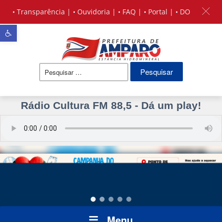
•
Transparência
| •
Ouvidoria
| •
FAQ
| •
Portal
| •
DO
Barra de Ferramentas Aberta
Pesquisar
por:
Rádio Cultura FM 88,5 - Dá um play!
Menu