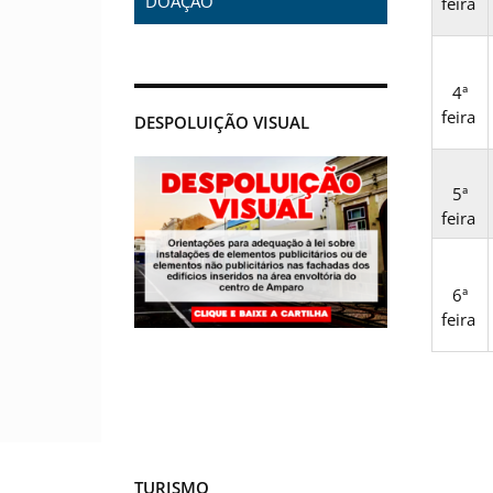
DOAÇÃO
feira
4ª
feira
DESPOLUIÇÃO VISUAL
5ª
feira
6ª
feira
TURISMO