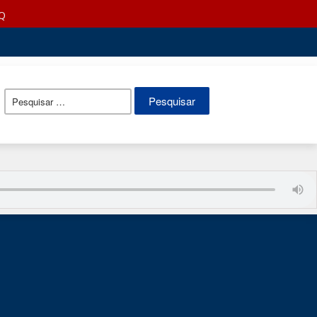
Q
Pesquisar
por: