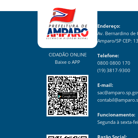
Endereço:
Av. Bernardino de
Amparo/SP CEP: 1
CIDADÃO ONLINE
Telefone:
Baixe o APP
0800 0800 170
(19) 3817-9300
E-mail:
sac@amparo.sp.go
contabil@amparo.s
Funcionamento:
Segunda à sexta-fe
Razão Social: