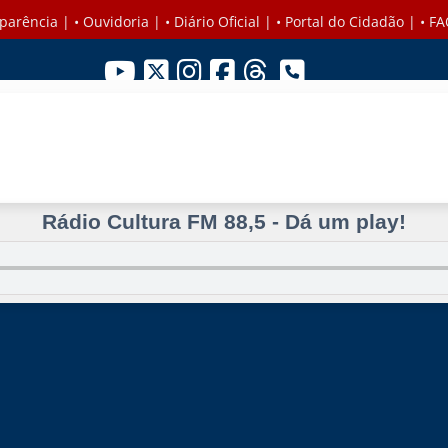
parência
| •
Ouvidoria
| •
Diário Oficial
| •
Portal do Cidadão
| •
FA
Rádio Cultura FM 88,5 - Dá um play!