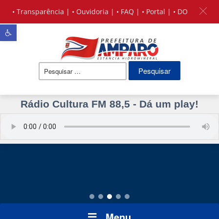
•
Transparência
| •
Ouvidoria
| •
FAQ
| •
Portal
| •
DO
Barra de Ferramentas Aberta
Pesquisar
por:
Rádio Cultura FM 88,5 - Dá um play!
Menu