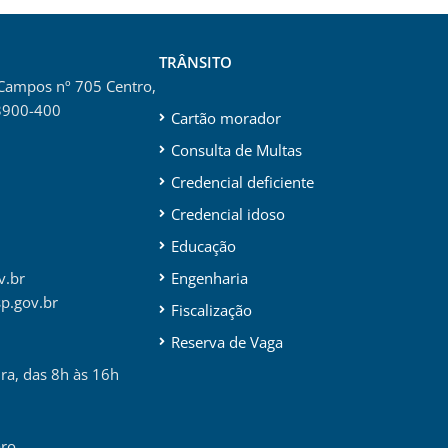
TRÂNSITO
 Campos nº 705 Centro,
3900-400
Cartão morador
Consulta de Multas
Credencial deficiente
Credencial idoso
Educação
v.br
Engenharia
p.gov.br
Fiscalização
Reserva de Vaga
ira, das 8h às 16h
aro