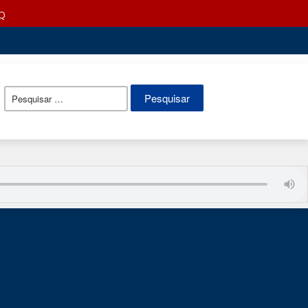
Q
Pesquisar
por: