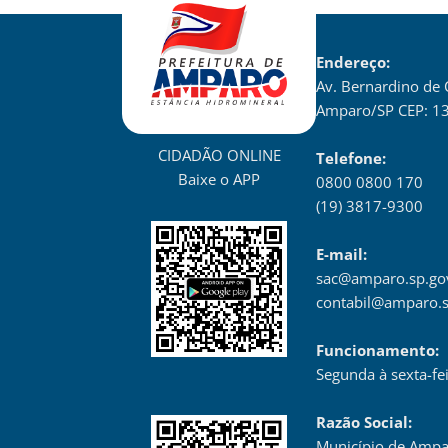
Endereço:
Av. Bernardino de
Amparo/SP CEP: 1
CIDADÃO ONLINE
Telefone:
Baixe o APP
0800 0800 170
(19) 3817-9300
E-mail:
sac@amparo.sp.go
contabil@amparo.s
Funcionamento:
Segunda à sexta-fe
Razão Social:
Município de Amp