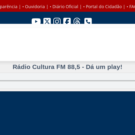
parência
| •
Ouvidoria
| •
Diário Oficial
| •
Portal do Cidadão
| •
FA
Rádio Cultura FM 88,5 - Dá um play!