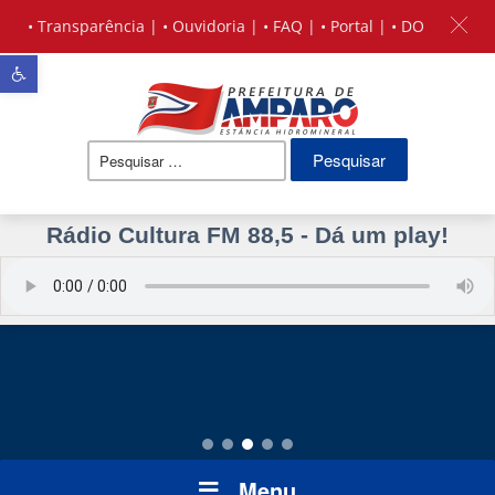
•
Transparência
| •
Ouvidoria
| •
FAQ
| •
Portal
| •
DO
Barra de Ferramentas Aberta
Pesquisar
por:
Rádio Cultura FM 88,5 - Dá um play!
Menu