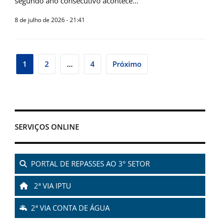
segundo ano consecutivo acontece…
8 de julho de 2026 - 21:41
Navegação
1
2
…
4
Próximo
por
posts
SERVIÇOS ONLINE
PORTAL DE REPASSES AO 3º SETOR
2ª VIA IPTU
2ª VIA CONTA DE ÁGUA