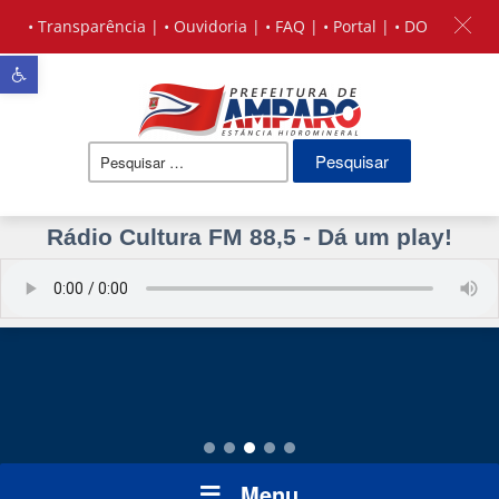
•
Transparência
| •
Ouvidoria
| •
FAQ
| •
Portal
| •
DO
Barra de Ferramentas Aberta
Pesquisar
por:
Rádio Cultura FM 88,5 - Dá um play!
Menu