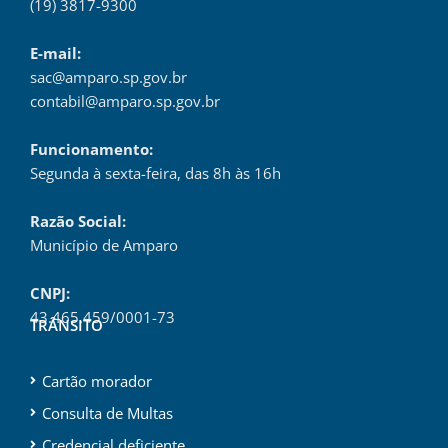
(19) 3817-9300
E-mail:
sac@amparo.sp.gov.br
contabil@amparo.sp.gov.br
Funcionamento:
Segunda à sexta-feira, das 8h às 16h
Razão Social:
Município de Amparo
CNPJ:
43.465.459/0001-73
TRÂNSITO
Cartão morador
Consulta de Multas
Credencial deficiente