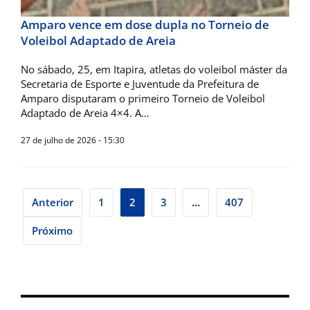
Amparo vence em dose dupla no Torneio de
Voleibol Adaptado de Areia
No sábado, 25, em Itapira, atletas do voleibol máster da
Secretaria de Esporte e Juventude da Prefeitura de
Amparo disputaram o primeiro Torneio de Voleibol
Adaptado de Areia 4×4. A…
27 de julho de 2026 - 15:30
Navegação
Anterior
1
2
3
…
407
por
Próximo
posts