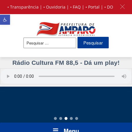
•
Transparência
| •
Ouvidoria
| •
FAQ
| •
Portal
| •
DO
Barra de Ferramentas Aberta
Pesquisar
por:
Rádio Cultura FM 88,5 - Dá um play!
Menu