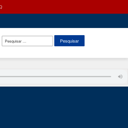
Q
Pesquisar
por: