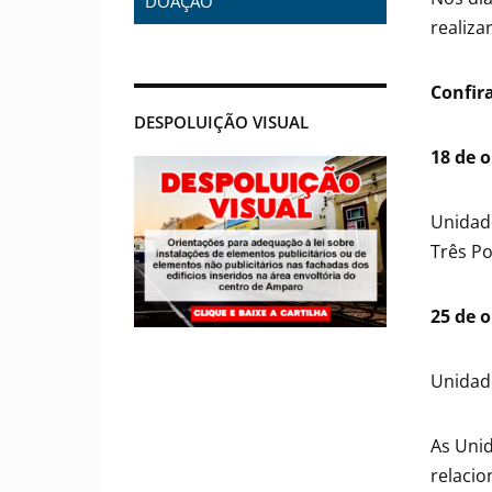
DOAÇÃO
realiza
Confir
DESPOLUIÇÃO VISUAL
18 de o
Unidade
Três Po
25 de 
Unidad
As Unid
relaci