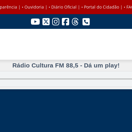
parência
| •
Ouvidoria
| •
Diário Oficial
| •
Portal do Cidadão
| •
FA
Rádio Cultura FM 88,5 - Dá um play!