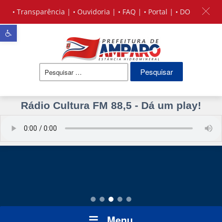
•
Transparência
| •
Ouvidoria
| •
FAQ
| •
Portal
| •
DO
Barra de Ferramentas Aberta
Pesquisar
por:
Rádio Cultura FM 88,5 - Dá um play!
Menu