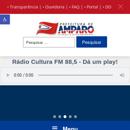
•
Transparência
| •
Ouvidoria
| •
FAQ
| •
Portal
| •
DO
Barra de Ferramentas Aberta
Pesquisar
por:
Rádio Cultura FM 88,5 - Dá um play!
Menu